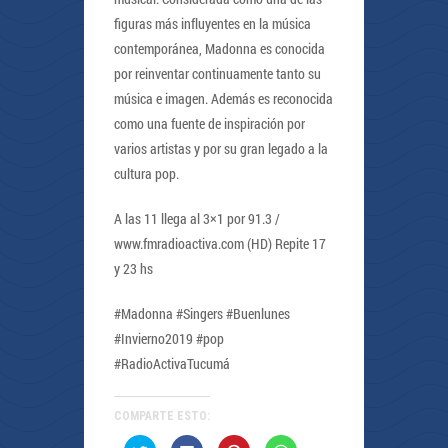
figuras más influyentes en la música
contemporánea, Madonna es conocida
por reinventar continuamente tanto su
música e imagen. Además es reconocida
como una fuente de inspiración por
varios artistas y por su gran legado a la
cultura pop.
A las 11 llega al 3×1 por 91.3 /
www.fmradioactiva.com (HD) Repite 17
y 23 hs
#Madonna #Singers #Buenlunes
#Invierno2019 #pop
#RadioActivaTucumá
COMPARTE ESTO:
Haz
Haz
Haz
Haz