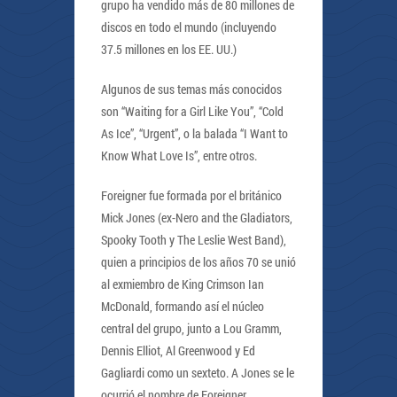
grupo ha vendido más de 80 millones de
discos en todo el mundo (incluyendo
37.5 millones en los EE. UU.)
Algunos de sus temas más conocidos
son “Waiting for a Girl Like You”, “Cold
As Ice”, “Urgent”, o la balada “I Want to
Know What Love Is”, entre otros.
Foreigner fue formada por el británico
Mick Jones (ex-Nero and the Gladiators,
Spooky Tooth y The Leslie West Band),
quien a principios de los años 70 se unió
al exmiembro de King Crimson Ian
McDonald, formando así el núcleo
central del grupo, junto a Lou Gramm,
Dennis Elliot, Al Greenwood y Ed
Gagliardi como un sexteto. A Jones se le
ocurrió el nombre de Foreigner