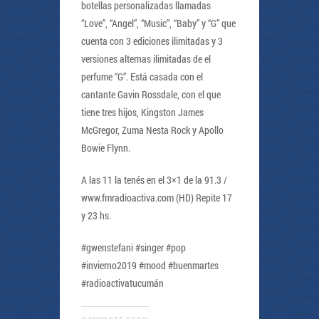
botellas personalizadas llamadas
“Love”, “Angel”, “Music”, “Baby” y “G” que
cuenta con 3 ediciones ilimitadas y 3
versiones alternas ilimitadas de el
perfume “G”. Está casada con el
cantante Gavin Rossdale, con el que
tiene tres hijos, Kingston James
McGregor, Zuma Nesta Rock y Apollo
Bowie Flynn.
A las 11 la tenés en el 3×1 de la 91.3 /
www.fmradioactiva.com (HD) Repite 17
y 23 hs.
#gwenstefani #singer #pop
#invierno2019 #mood #buenmartes
#radioactivatucumán