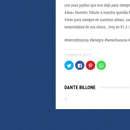
con esas joyitas que nos dejó para siempr
Alma» Nuestro Tributo a nuestra querida 
Viven para siempre en nuestras almas, c
inmortalidad de sus obras… H
#mercedessosa #lanegra #lamechasosa #
COMPARTE ESTO:
Haz
Haz
Haz
Haz
clic
clic
clic
clic
para
para
para
para
compartir
compartir
compartir
compartir
en
en
en
en
Twitter
Facebook
Pinterest
WhatsApp
(Se
(Se
(Se
(Se
DANTE BILLONE
abre
abre
abre
abre
en
en
en
en
una
una
una
una
ventana
ventana
ventana
ventana
nueva)
nueva)
nueva)
nueva)