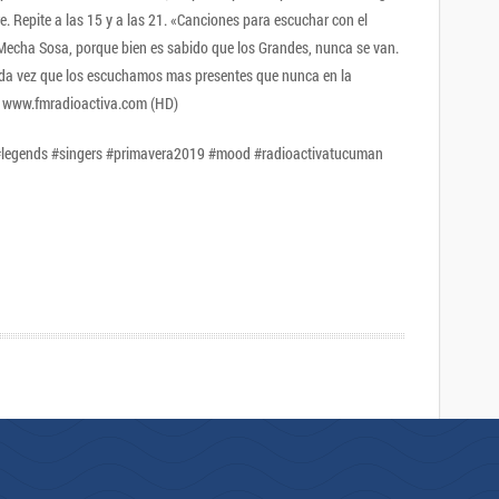
e. Repite a las 15 y a las 21. «Canciones para escuchar con el
Mecha Sosa, porque bien es sabido que los Grandes, nunca se van.
ada vez que los escuchamos mas presentes que nunca en la
oy en 91.3 / www.fmradioactiva.com (HD)
legends #singers #primavera2019 #mood #radioactivatucuman