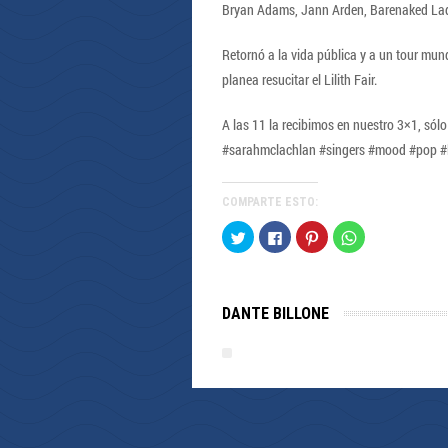
Bryan Adams, Jann Arden, Barenaked Ladi
Retornó a la vida pública y a un tour mu
planea resucitar el Lilith Fair.
A las 11 la recibimos en nuestro 3×1, sól
#sarahmclachlan #singers #mood #pop #
COMPARTE ESTO:
Haz
Haz
Haz
Haz
clic
clic
clic
clic
para
para
para
para
compartir
compartir
compartir
compartir
en
en
en
en
Twitter
Facebook
Pinterest
WhatsApp
(Se
(Se
(Se
(Se
DANTE BILLONE
abre
abre
abre
abre
en
en
en
en
una
una
una
una
ventana
ventana
ventana
ventana
nueva)
nueva)
nueva)
nueva)