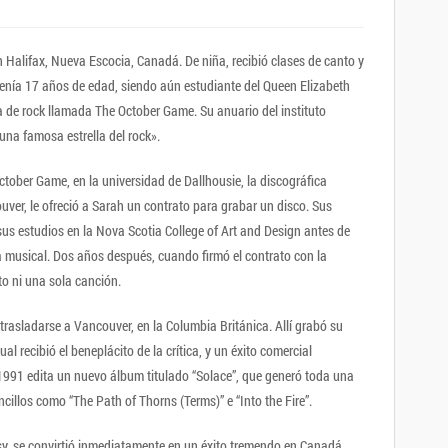
Halifax, Nueva Escocia, Canadá. De niña, recibió clases de canto y
tenía 17 años de edad, siendo aún estudiante del Queen Elizabeth
de rock llamada The October Game. Su anuario del instituto
una famosa estrella del rock».
tober Game, en la universidad de Dallhousie, la discográfica
ver, le ofreció a Sarah un contrato para grabar un disco. Sus
us estudios en la Nova Scotia College of Art and Design antes de
 musical. Dos años después, cuando firmó el contrato con la
to ni una sola canción.
trasladarse a Vancouver, en la Columbia Británica. Allí grabó su
al recibió el beneplácito de la crítica, y un éxito comercial
n 1991 edita un nuevo álbum titulado “Solace”, que generó toda una
cillos como “The Path of Thorns (Terms)” e “Into the Fire”.
y, se convirtió inmediatamente en un éxito tremendo en Canadá.