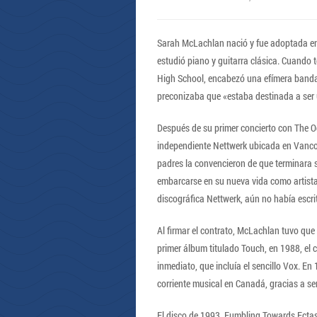
Sarah McLachlan nació y fue adoptada en 
estudió piano y guitarra clásica. Cuando 
High School, encabezó una efímera banda 
preconizaba que «estaba destinada a ser 
Después de su primer concierto con The Oc
independiente Nettwerk ubicada en Vancou
padres la convencieron de que terminara s
embarcarse en su nueva vida como artista
discográfica Nettwerk, aún no había escri
Al firmar el contrato, McLachlan tuvo que 
primer álbum titulado Touch, en 1988, el cu
inmediato, que incluía el sencillo Vox. E
corriente musical en Canadá, gracias a sen
El disco de 1993, Fumbling Towards Ectas