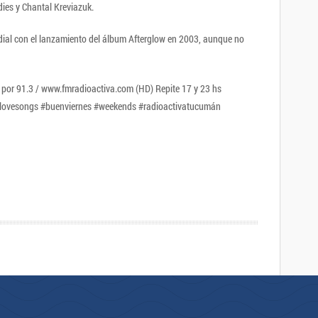
es y Chantal Kreviazuk.
ndial con el lanzamiento del álbum Afterglow en 2003, aunque no
o por 91.3 / www.fmradioactiva.com (HD) Repite 17 y 23 hs
lovesongs #buenviernes #weekends #radioactivatucumán