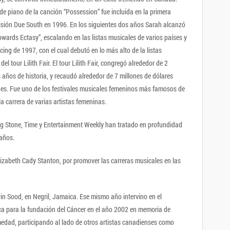
de piano de la canción “Possession” fue incluida en la primera
visión Due South en 1996. En los siguientes dos años Sarah alcanzó
wards Ectasy”, escalando en las listas musicales de varios países y
ing de 1997, con el cual debutó en lo más alto de la listas
l tour Lilith Fair. El tour Lilith Fair, congregó alrededor de 2
s años de historia, y recaudó alrededor de 7 millones de dólares
es. Fue uno de los festivales musicales femeninos más famosos de
la carrera de varias artistas femeninas.
ng Stone, Time y Entertainment Weekly han tratado en profundidad
 años.
izabeth Cady Stanton, por promover las carreras musicales en las
in Sood, en Negril, Jamaica. Ese mismo año intervino en el
ica para la fundación del Cáncer en el año 2002 en memoria de
medad, participando al lado de otros artistas canadienses como