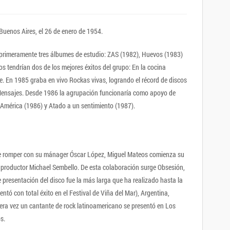
Buenos Aires, el 26 de enero de 1954.
 primeramente tres álbumes de estudio: ZAS (1982), Huevos (1983)
os tendrían dos de los mejores éxitos del grupo: En la cocina
e. En 1985 graba en vivo Rockas vivas, logrando el récord de discos
 Mensajes. Desde 1986 la agrupación funcionaría como apoyo de
 América (1986) y Atado a un sentimiento (1987).
e romper con su mánager Óscar López, Miguel Mateos comienza su
al productor Michael Sembello. De esta colaboración surge Obsesión,
presentación del disco fue la más larga que ha realizado hasta la
sentó con total éxito en el Festival de Viña del Mar), Argentina,
ra vez un cantante de rock latinoamericano se presentó en Los
s.