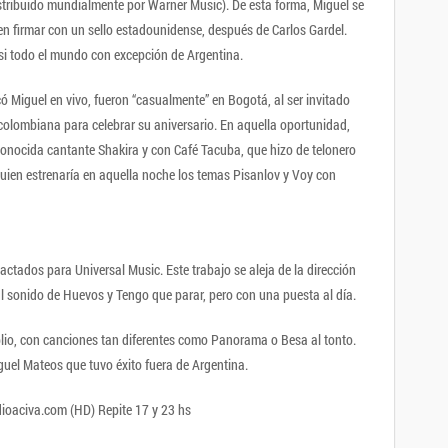
tribuido mundialmente por Warner Music). De esta forma, Miguel se
 en firmar con un sello estadounidense, después de Carlos Gardel.
asi todo el mundo con excepción de Argentina.
 Miguel en vivo, fueron “casualmente” en Bogotá, al ser invitado
colombiana para celebrar su aniversario. En aquella oportunidad,
onocida cantante Shakira y con Café Tacuba, que hizo de telonero
quien estrenaría en aquella noche los temas Pisanlov y Voy con
actados para Universal Music. Este trabajo se aleja de la dirección
l sonido de Huevos y Tengo que parar, pero con una puesta al día.
lio, con canciones tan diferentes como Panorama o Besa al tonto.
uel Mateos que tuvo éxito fuera de Argentina.
dioaciva.com (HD) Repite 17 y 23 hs