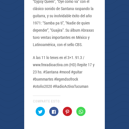
“Gypsy Queen”, “Oye como va” con el
clásico sonido de Santana raspando la
guitarra, y su inolvidable éxito del año
1971: “Samba pa ti”, “Nadie de quien
depender”, “Guajira”. Su álbum Abraxas
tuvo ventas importantes en México y
Latinoamérica, con el sello CBS.
A las 11 lo tenes en el 3×1. 91.3 /
www.fmradioactiva.cm (HD) Repite 17 y
23 hs. #Santana #mood #guitar
#buenmartes #legendsofrock
#otoño2020 #RadioActivaTucuman
COMPARTE ESTO:
Haz
Haz
Haz
Haz
clic
clic
clic
clic
para
para
para
para
compartir
compartir
compartir
compartir
en
en
en
en
Twitter
Facebook
Pinterest
WhatsApp