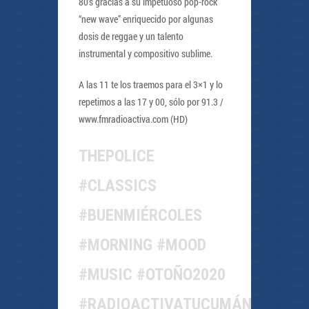
80’s gracias a su impetuoso pop-rock
“new wave” enriquecido por algunas
dosis de reggae y un talento
instrumental y compositivo sublime.
A las 11 te los traemos para el 3×1 y lo
repetimos a las 17 y 00, sólo por 91.3 /
www.fmradioactiva.com (HD)
THEPOLICE
#CLASSICS
#BUENMIÉRCOLES
#MORNING #MOOD
#MUSIC #OTOÑO2020
#RADIOACTIVATUCUMÁN