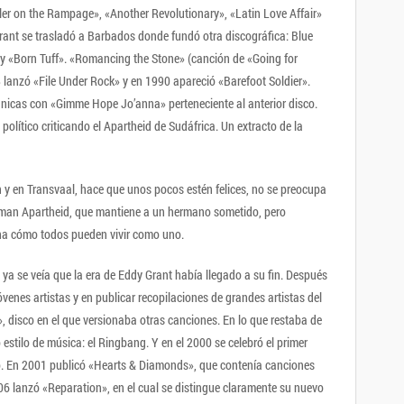
ler on the Rampage», «Another Revolutionary», «Latin Love Affair»
ant se trasladó a Barbados donde fundó otra discográfica: Blue
y «Born Tuff». «Romancing the Stone» (canción de «Going for
8 lanzó «File Under Rock» y en 1990 apareció «Barefoot Soldier».
tánicas con «Gimme Hope Jo’anna» perteneciente al anterior disco.​
olítico criticando el Apartheid de Sudáfrica. Un extracto de la
an y en Transvaal, hace que unos pocos estén felices, no se preocupa
llaman Apartheid, que mantiene a un hermano sometido, pero
nna cómo todos pueden vivir como uno.
 ya se veía que la era de Eddy Grant había llegado a su fin. Después
óvenes artistas y en publicar recopilaciones de grandes artistas del
 disco en el que versionaba otras canciones. En lo que restaba de
estilo de música: el Ringbang. Y en el 2000 se celebró el primer
o. En 2001 publicó «Hearts & Diamonds», que contenía canciones
06 lanzó «Reparation», en el cual se distingue claramente su nuevo