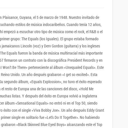
Plaisance, Guyana, el 5 de marzo de 1948. Nuestro invitado de
scuchando estilos de música indocaribeños. Cuando tenía 12 años,
Ahí empezó a escuchar otro tipo de música como el rock, el R&B o el
primer grupo: The Equals (los Iguales). El grupo estaba formado
s jamaicanos Lincoln (voz) y Derv Gordon (guitarra) y los ingleses
). The Equals fueron la banda de música multirracial más importante
67 firmaron un contrato con la discográfica President Records y en
«I Won’t Be There» perteneciente al álbum «Unequaled Equals». Este
 Reino Unido. Un año después grabaron «I get so excited». Esta
. Su segundo álbum, «Equals Explossion», no tuvo el éxito esperado
 el resto de Europa una de las canciones del disco, «Hold Me
muchas listas. Y después del éxito en Europa volvió a Inglaterra
rcer álbum «Sensational Equals» no entró ni en el Top 50, siendo
tro éxito con el single «Viva Bobby Joe». Un año después Eddy Grant
primer single en solitario fue «Let’s Do It Together». No habiendo
 grabaron «Black Skinned Blue Eyed Boys» alcanzando este el Top