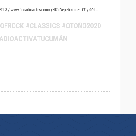
e 91.3 / www.fmradioactiva.com (HD) Repeticiones 17 y 00 hs.
OFROCK #CLASSICS #OTOÑO2020
RADIOACTIVATUCUMÁN