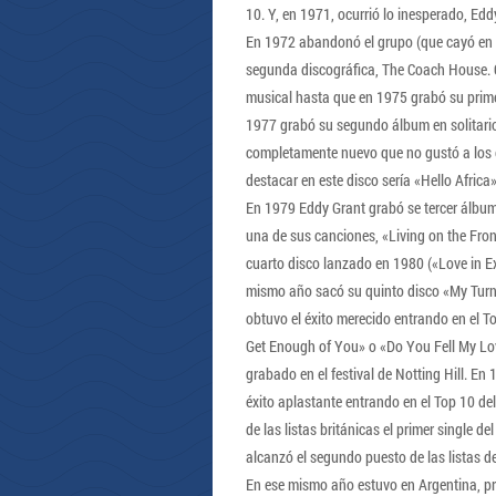
10. Y, en 1971, ocurrió lo inesperado, Ed
En 1972 abandonó el grupo (que cayó en p
segunda discográfica, The Coach House. C
musical hasta que en 1975 grabó su primer
1977 grabó su segundo álbum en solitario
completamente nuevo que no gustó a los eu
destacar en este disco sería «Hello Africa»
En 1979 Eddy Grant grabó se tercer álbum
una de sus canciones, «Living on the Front
cuarto disco lanzado en 1980 («Love in Ex
mismo año sacó su quinto disco «My Turn
obtuvo el éxito merecido entrando en el 
Get Enough of You» o «Do You Fell My Lov
grabado en el festival de Notting Hill. E
éxito aplastante entrando en el Top 10 de
de las listas británicas el primer single 
alcanzó el segundo puesto de las listas d
En ese mismo año estuvo en Argentina, pr