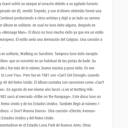
dy Grant sufrió un ataque al corazón debido a su agitado horario.
icado sin él), vendió Torpedo, y con el dinero obtenido formó una
ontinuó produciendo a otros artistas y dejó a un lado su carrera
 álbum en solitario. en cual no tuvo éxito alguno, después en
 «Message Man». El disco no tuvo mucho éxito ya que era un estilo
ropeos. El estilo sería una derivación del Calypso. Una canción a
.
 en solitario, Walking on Sunshine. Tampoco tuvo éxito excepto
line» que se convirtió en un habitual de las pistas de baile. Su
ile») fue más de lo mismo, buena música y poco éxito. En ese
 to Love You». Pero fue en 1981 con «Can’t Get Enough» cuando
Top 40 del Reino Unido. El álbum contaba con canciones como «Can’t
e». En agosto de ese mismo año lanzó «Live at Notting Hill»
n 1982 sacó al mercado «Killer on the Rampage». Este disco tuvo un
l Reino Unido y de los Estados Unidos. También llegó al número 1
del disco: «I Don’t Wanna Dance». Otra canción «Electric Avenue»
e Estados Unidos y del Reino Unido.​
esentadose en el Estadio Luna Park de Buenos Aires. Otras