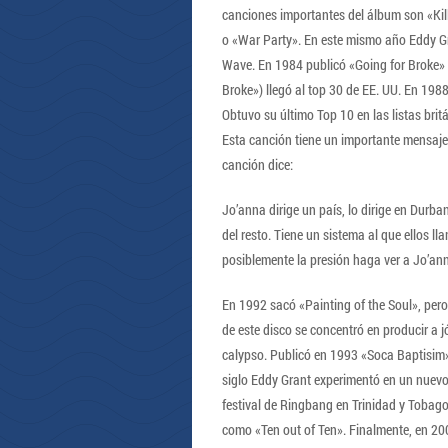
canciones importantes del álbum son «Kil
o «War Party». En este mismo año Eddy Gr
Wave. En 1984 publicó «Going for Broke» 
Broke») llegó al top 30 de EE. UU. En 198
Obtuvo su último Top 10 en las listas bri
Esta canción tiene un importante mensaje p
canción dice:
Jo’anna dirige un país, lo dirige en Durb
del resto. Tiene un sistema al que ellos 
posiblemente la presión haga ver a Jo’a
En 1992 sacó «Painting of the Soul», pero
de este disco se concentró en producir a j
calypso. Publicó en 1993 «Soca Baptisim»,
siglo Eddy Grant experimentó en un nuevo 
festival de Ringbang en Trinidad y Tobag
como «Ten out of Ten». Finalmente, en 20