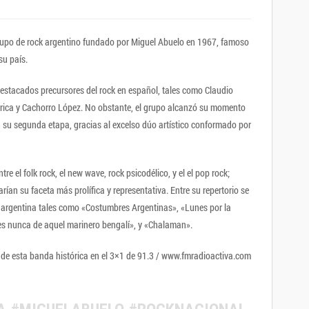
rupo de rock argentino fundado por Miguel Abuelo en 1967, famoso
su país.
estacados precursores del rock en español, tales como Claudio
rica y Cachorro López. No obstante, el grupo alcanzó su momento
n su segunda etapa, gracias al excelso dúo artístico conformado por
re el folk rock, el new wave, rock psicodélico, y el el pop rock;
rarían su faceta más prolífica y representativa. Entre su repertorio se
 argentina tales como «Costumbres Argentinas», «Lunes por la
s nunca de aquel marinero bengalí», y «Chalaman».
r de esta banda histórica en el 3×1 de 91.3 / www.fmradioactiva.com