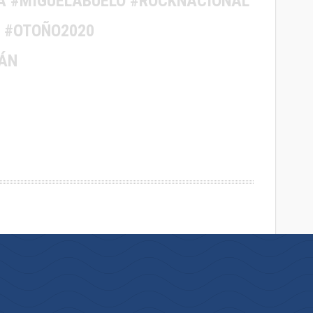
A #MIGUELABUELO #ROCKNACIONAL
 #OTOÑO2020
ÁN