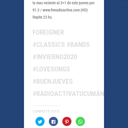
la mas reciente al 3×1 de este jueves por
91.3 / www.fmradioactiva.com (HD)
Repite 23 hs.
FOREIGNER
#CLASSICS #BANDS
#INVIERNO2020
#LOVESONGS
#BUENJUEVES
#RADIOACTIVATUCUMÁN
COMPARTE ESTO:
Haz
Haz
Haz
Haz
clic
clic
clic
clic
para
para
para
para