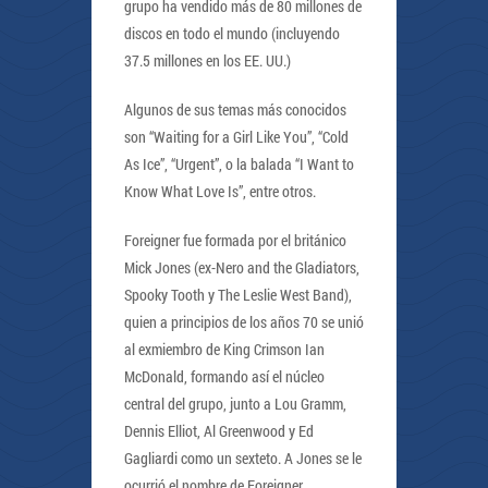
grupo ha vendido más de 80 millones de
discos en todo el mundo (incluyendo
37.5 millones en los EE. UU.)
Algunos de sus temas más conocidos
son “Waiting for a Girl Like You”, “Cold
As Ice”, “Urgent”, o la balada “I Want to
Know What Love Is”, entre otros.
Foreigner fue formada por el británico
Mick Jones (ex-Nero and the Gladiators,
Spooky Tooth y The Leslie West Band),
quien a principios de los años 70 se unió
al exmiembro de King Crimson Ian
McDonald, formando así el núcleo
central del grupo, junto a Lou Gramm,
Dennis Elliot, Al Greenwood y Ed
Gagliardi como un sexteto. A Jones se le
ocurrió el nombre de Foreigner