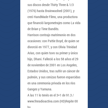
sus discos desde Thirty Three & 1/3
(1976) hasta Brainwashed (2001), y
creó HandMade Films, una productora
que financió largometrajes como La vida
de Brian y Time Bandits.
Harrison contrajo matrimonio en dos
ocasiones: con Pattie Boyd, de quien se
divorció en 1977, y con Olivia Trinidad
Arias, con quien tuvo su primer y único
hijo, Dhani. Falleció a los 58 años el 29
de noviembre de 2001 en Los Angeles,
Estados Unidos, tras sufrir un cáncer de
pulmón, y sus cenizas fueron esparcidas
en una ceremonia privada en los ríos
Ganges y Yamuna.
A las 11 lo tenés en el 3×1 de 91.3 /
www.fmradioactiva.com (HD)Repite 00
hs