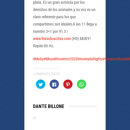
plata. Es un gran actvista por los
derechos de los animales y su voz es un
claro referente para los que
compartimos sus ideales.A las 11 llega a
nuestro 3×1 por 91.3 /
www.fmradioactiva.com
(HD) MOBY!
Repite 00 Hs.
#Moby
#Mood
#Invierno2020
#AnimalsRights
#Singers
#BuenMi
COMPARTE ESTO:
Haz
Haz
Haz
Haz
clic
clic
clic
clic
para
para
para
para
compartir
compartir
compartir
compartir
en
en
en
en
Twitter
Facebook
Pinterest
WhatsApp
(Se
(Se
(Se
(Se
DANTE BILLONE
abre
abre
abre
abre
en
en
en
en
una
una
una
una
ventana
ventana
ventana
ventana
nueva)
nueva)
nueva)
nueva)