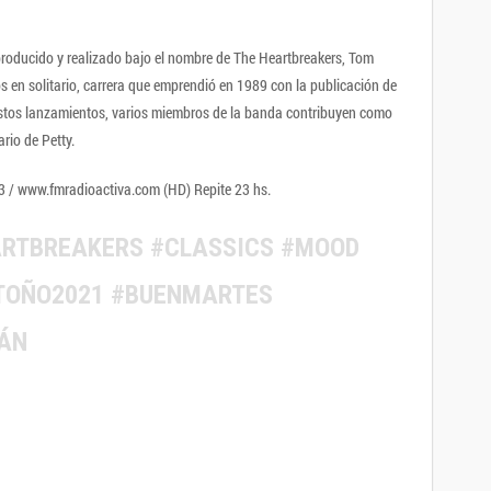
producido y realizado bajo el nombre de The Heartbreakers, Tom
s en solitario, carrera que emprendió en 1989 con la publicación de
estos lanzamientos, varios miembros de la banda contribuyen como
rio de Petty.
1.3 / www.fmradioactiva.com (HD) Repite 23 hs.
RTBREAKERS #CLASSICS #MOOD
TOÑO2021 #BUENMARTES
ÁN