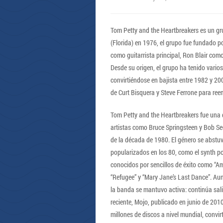
Tom Petty and the Heartbreakers es un gr
(Florida) en 1976, el grupo fue fundado po
como guitarrista principal, Ron Blair com
Desde su origen, el grupo ha tenido vario
convirtiéndose en bajista entre 1982 y 20
de Curt Bisquera y Steve Ferrone para re
Tom Petty and the Heartbreakers fue una d
artistas como Bruce Springsteen y Bob Se
de la década de 1980. El género se abstu
popularizados en los 80, como el synth po
conocidos por sencillos de éxito como “Ame
“Refugee” y “Mary Jane’s Last Dance”. Au
la banda se mantuvo activa: continúa sal
reciente, Mojo, publicado en junio de 20
millones de discos a nivel mundial, convi