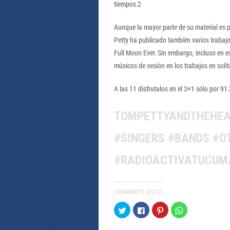
tiempos.2
Aunque la mayor parte de su material es 
Petty ha publicado también varios trabajo
Full Moon Ever. Sin embargo, incluso en 
músicos de sesión en los trabajos en solita
A las 11 disfrutalos en el 3×1 sólo por 9
TOMPETTYANDTHEHEA
#SINGERS #BANDS #O
#RADIOACTIVATUCUM
COMPARTE ESTO:
Haz
Haz
Haz
Haz
clic
clic
clic
clic
para
para
para
para
compartir
compartir
compartir
compartir