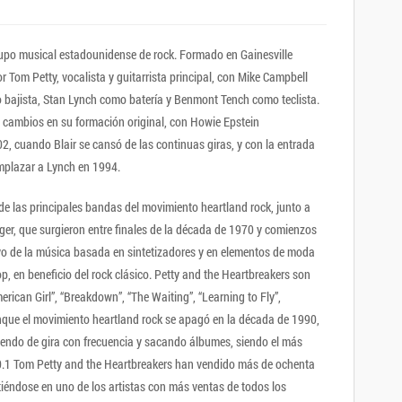
upo musical estadounidense de rock. Formado en Gainesville
r Tom Petty, vocalista y guitarrista principal, con Mike Campbell
o bajista, Stan Lynch como batería y Benmont Tench como teclista.
s cambios en su formación original, con Howie Epstein
02, cuando Blair se cansó de las continuas giras, y con la entrada
emplazar a Lynch en 1994.
e las principales bandas del movimiento heartland rock, junto a
ger, que surgieron entre finales de la década de 1970 y comienzos
vo de la música basada en sintetizadores y en elementos de moda
p, en beneficio del rock clásico. Petty and the Heartbreakers son
rican Girl”, “Breakdown”, “The Waiting”, “Learning to Fly”,
nque el movimiento heartland rock se apagó en la década de 1990,
iendo de gira con frecuencia y sacando álbumes, siendo el más
10.1 Tom Petty and the Heartbreakers han vendido más de ochenta
rtiéndose en uno de los artistas con más ventas de todos los