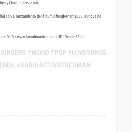
es y Chantal Kreviazuk.
ndial con el lanzamiento del álbum Afterglow en 2003, aunque no
o por 91.3 / www.fmradioactiva.com (HD) Repite 23 hs
SINGERS #MOOD #POP #LOVESONGS
KENDS #RADIOACTIVATUCUMÁN