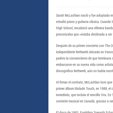
Sarah McLachlan nació y fue adoptada en 
estudió piano y guitarra clásica. Cuando 
High School, encabezó una efímera banda 
preconizaba que «estaba destinada a ser 
Después de su primer concierto con The Oc
independiente Nettwerk ubicada en Vancou
padres la convencieron de que terminara s
embarcarse en su nueva vida como artista
discográfica Nettwerk, aún no había escri
Al firmar el contrato, McLachlan tuvo que 
primer álbum titulado Touch, en 1988, el cu
inmediato, que incluía el sencillo Vox. E
corriente musical en Canadá, gracias a sen
El disco de 1993, Fumbling Towards Ectas