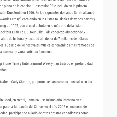
de piano de la canción “Possession” fue incluida en la primera
visión Due South en 1996. En los siguientes dos años Sarah alcanzó
wards Ectasy”, escalando en las listas musicales de varios países y
ing de 1997, con el cual debutó en lo más alto de la listas
l tour Lilith Fair. El tour Lilith Fair, congregó alrededor de 2
s años de historia, y recaudó alrededor de 7 millones de dólares
es. Fue uno de los festivales musicales femeninos más famosos de
la carrera de varias artistas femeninas.
ng Stone, Time y Entertainment Weekly han tratado en profundidad
 años.
izabeth Cady Stanton, por promover las carreras musicales en las
in Sood, en Negril, Jamaica. Ese mismo año intervino en el
ica para la fundación del Cáncer en el año 2002 en memoria de
medad, participando al lado de otros artistas canadienses como