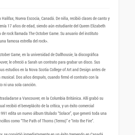
Halifax, Nueva Escocia, Canadá. De niña, recibió clases de canto y
tenía 17 años de edad, siendo aún estudiante del Queen Elizabeth
de rock llamada The October Game. Su anuario del instituto
una famosa estrella del rock».
tober Game, en la universidad de Dallhousie, la discográfica
ver, le ofreció a Sarah un contrato para grabar un disco. Sus
us estudios en la Nova Scotia College of Art and Design antes de
 musical. Dos años después, cuando firmó el contrato con la
to ni una sola canción.
trasladarse a Vancouver, en la Columbia Británica. Allí grabó su
al recibió el beneplácito de la crítica, y un éxito comercial
n 1991 edita un nuevo álbum titulado “Solace”, que generó toda una
cillos como “The Path of Thorns (Terms)” e “Into the Fire”.
y, se convirtió inmediatamente en un éxito tremendo en Canadá.