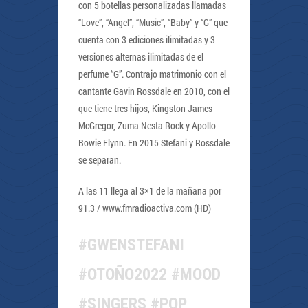
con 5 botellas personalizadas llamadas
“Love”, “Angel”, “Music”, “Baby” y “G” que
cuenta con 3 ediciones ilimitadas y 3
versiones alternas ilimitadas de el
perfume “G”. Contrajo matrimonio con el
cantante Gavin Rossdale en 2010, con el
que tiene tres hijos, Kingston James
McGregor, Zuma Nesta Rock y Apollo
Bowie Flynn. En 2015 Stefani y Rossdale
se separan.
A las 11 llega al 3×1 de la mañana por
91.3 / www.fmradioactiva.com (HD)
#GWENSTEFANI
#OTOÑO2022 #MOOD
#SINGERS #POP