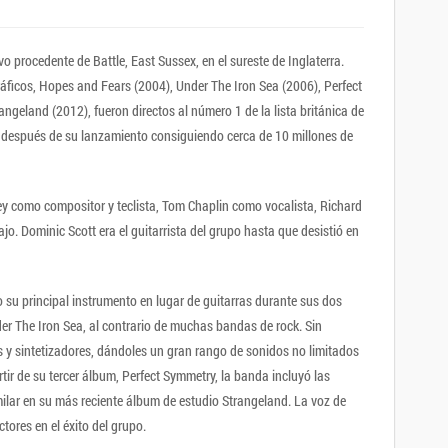
o procedente de Battle, East Sussex, en el sureste de Inglaterra.
áficos, Hopes and Fears (2004), Under The Iron Sea (2006), Perfect
ngeland (2012), fueron directos al número 1 de la lista británica de
después de su lanzamiento consiguiendo cerca de 10 millones de
y como compositor y teclista, Tom Chaplin como vocalista, Richard
ajo. Dominic Scott era el guitarrista del grupo hasta que desistió en
 su principal instrumento en lugar de guitarras durante sus dos
r The Iron Sea, al contrario de muchas bandas de rock. Sin
 y sintetizadores, dándoles un gran rango de sonidos no limitados
rtir de su tercer álbum, Perfect Symmetry, la banda incluyó las
milar en su más reciente álbum de estudio Strangeland. La voz de
tores en el éxito del grupo.