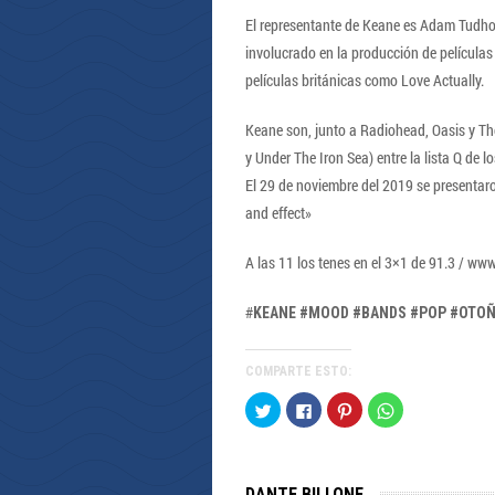
El representante de Keane es Adam Tudhop
involucrado en la producción de película
películas británicas como Love Actually.
Keane son, junto a Radiohead, Oasis y Th
y Under The Iron Sea) entre la lista Q de 
El 29 de noviembre del 2019 se presentar
and effect»
A las 11 los tenes en el 3×1 de 91.3 / w
#
KEANE #MOOD #BANDS #POP #OTO
COMPARTE ESTO:
Haz
Haz
Haz
Haz
clic
clic
clic
clic
para
para
para
para
compartir
compartir
compartir
compartir
en
en
en
en
Twitter
Facebook
Pinterest
WhatsApp
(Se
(Se
(Se
(Se
DANTE BILLONE