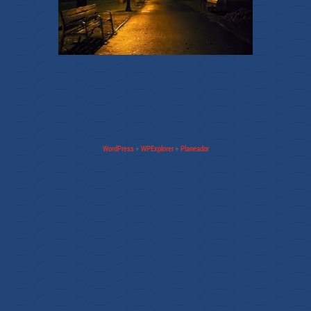
WordPress
+
WPExplorer
+
Planeador