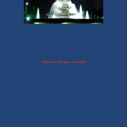
WordPress
+
WPExplorer
+
Planeador