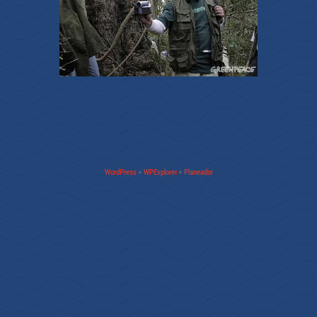
WordPress
+
WPExplorer
+
Planeador