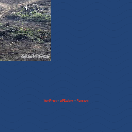
WordPress
+
WPExplorer
+
Planeador