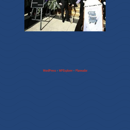
WordPress
+
WPExplorer
+
Planeador