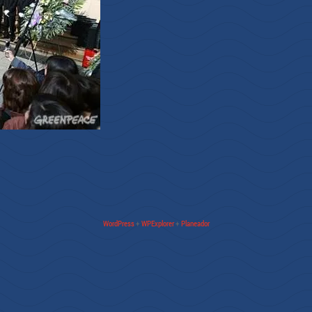
WordPress
+
WPExplorer
+
Planeador