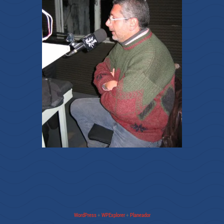
WordPress
+
WPExplorer
+
Planeador