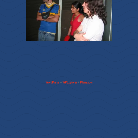
WordPress
+
WPExplorer
+
Planeador