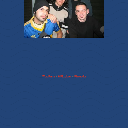
WordPress
+
WPExplorer
+
Planeador