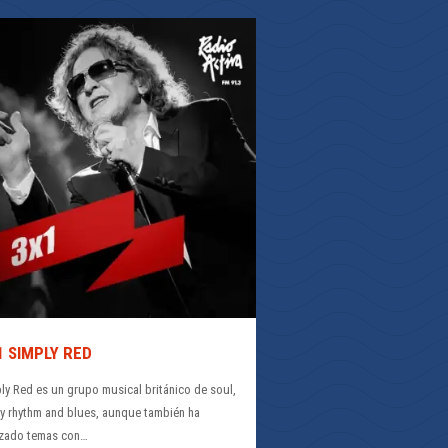
1 SIMPLY RED
ly Red es un grupo musical británico de soul,
 y rhythm and blues, aunque también ha
izado temas con…