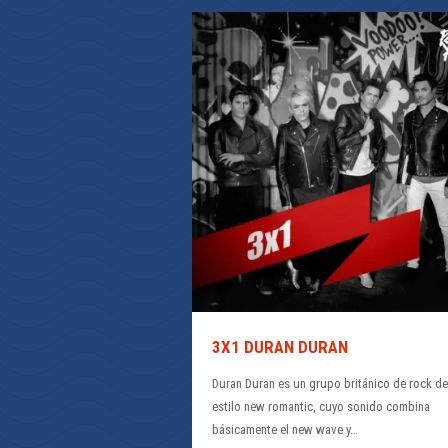
3X1 DURAN DURAN
Duran Duran es un grupo británico de rock de
estilo new romantic, cuyo sonido combina
básicamente el new wave y…