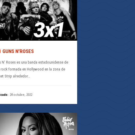
1 GUNS N’ROSES
 N’ Roses es una banda estadounidense de
 rock formada en Hollywood en la zona de
et Strip alrededor…
icado:
28 octubre, 2022