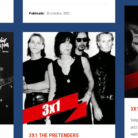
Publicado:
25 octubre, 2022
3X
Simp
jazz
real
3X1 THE PRETENDERS