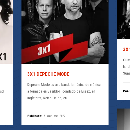
3X
Guns
hard
Suns
3X1 DEPECHE MODE
Depeche Mode es una banda británica de música
dad
à formada en Basildon, condado de Essex, en
Publ
Inglaterra, Reino Unido, en…
Publicado:
31 octubre, 2022