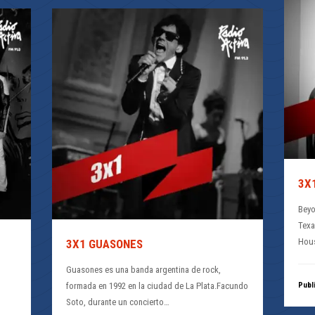
3X
Beyo
Texa
Hous
3X1 GUASONES
Guasones es una banda argentina de rock,
formada en 1992 en la ciudad de La Plata.Facundo
Publ
Soto, durante un concierto…