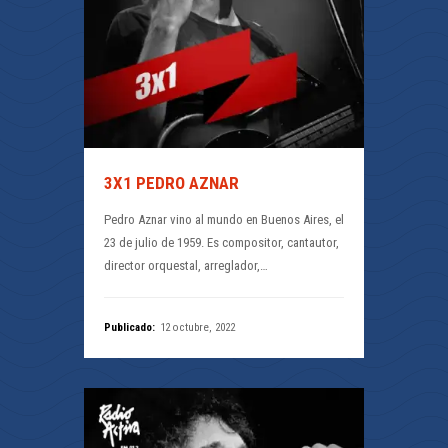
3X1 PEDRO AZNAR
Pedro Aznar vino al mundo en Buenos Aires, el
23 de julio de 1959. Es compositor, cantautor,
director orquestal, arreglador,…
Publicado:
12 octubre, 2022