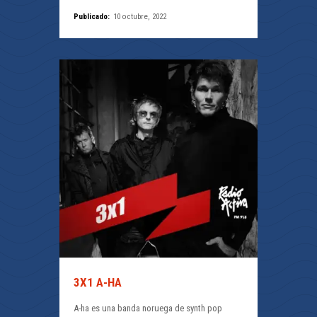
Publicado:
10 octubre, 2022
3X1 A-HA
A-ha es una banda noruega de synth pop