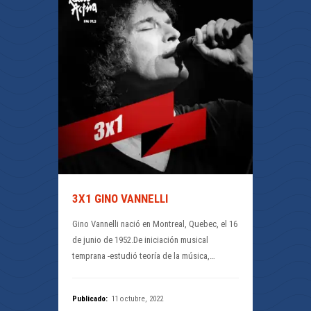
3X1 GINO VANNELLI
Gino Vannelli nació en Montreal, Quebec, el 16
de junio de 1952.De iniciación musical
temprana -estudió teoría de la música,…
Publicado:
11 octubre, 2022