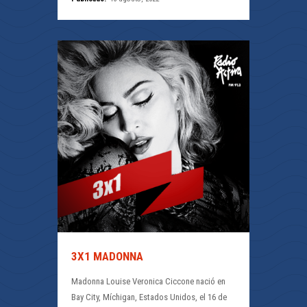
3X1 MADONNA
Madonna Louise Veronica Ciccone nació en
Bay City, Míchigan, Estados Unidos, el 16 de