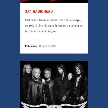
3X1 RADIOHEAD
Radiohead lanzó su primer sencillo, «Creep»,
en 1992. Si bien la canción fue en un comienzo
un fracaso comercial, se…
Publicado:
11 agosto, 2022