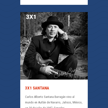
3X1 SANTANA
Carlos Alberto Santana Barragán vino al
mundo en Autlán de Navarro, Jalisco, México,
un 20 de julio de 1947. Ganador…